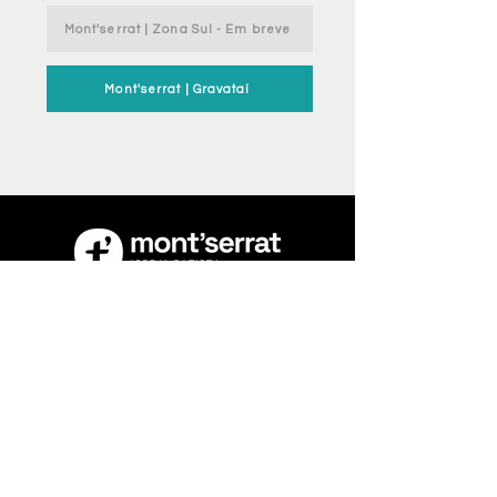
Mont'serrat | Zona Sul - Em breve
Mont'serrat | Gravataí
Rua 18 de Novembro, 1000. Navegantes
- Porto Alegre-RS
Av. Dorival Cândido Luz de Oliveira, 2595
- Parada 74, Gravataí - RS
Plantão pastoral: Seg a Sex: 12h às 20h
(51) 99782-5968 ou
secretaria@igrejabatista.org.br