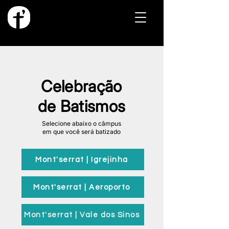
Celebração
de Batismos
Selecione abaixo o câmpus
em que você será batizado
Mont'serrat | Igrejinha
Mont'serrat | Aeroporto
Mont'serrat | Vale dos Sinos