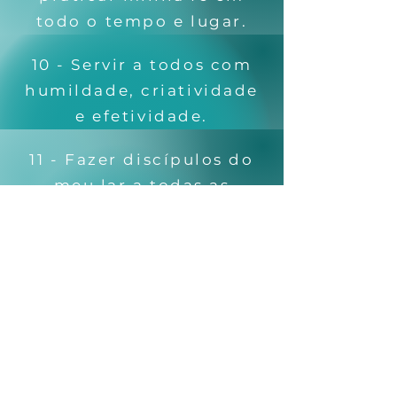
todo o tempo e lugar.
10 - Servir a todos com
humildade, criatividade
e efetividade.
11 - Fazer discípulos do
meu lar a todas as
nações.
12 - Preservar e promover
a unidade do Reino de
Deus.
A Cruz e o Apóstrofo