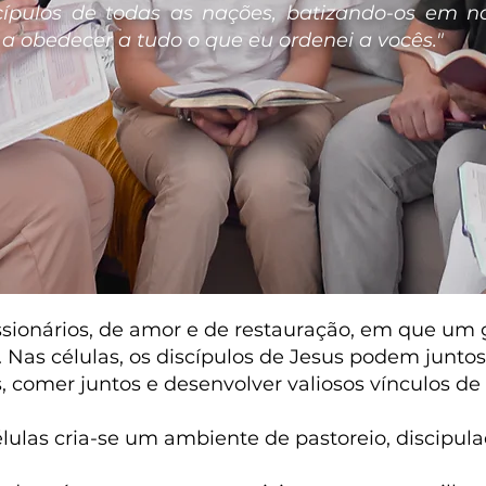
cípulos de todas as nações, batizando-os em 
 a obedecer a tudo o que eu ordenei a vocês."
ssionários, de amor e de restauração, em que um 
 Nas células, os discípulos de Jesus podem juntos
s, comer juntos e desenvolver valiosos vínculos d
lulas cria-se um ambiente de pastoreio, discipul