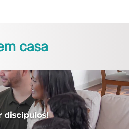
SINTONIA
EXPANSÃO
em casa
 discípulos!