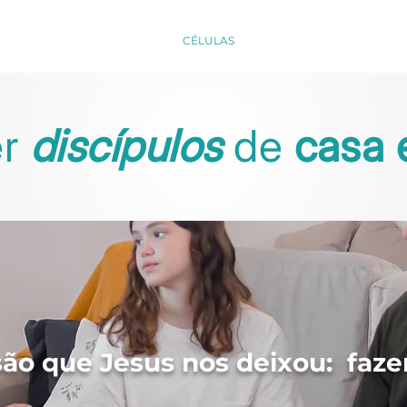
CÂMPUS
MINISTÉRIOS
CÉLULAS
CURSOS
CONTRIBUA
er
discípulos
de
casa 
o que Jesus nos deixou: fazer