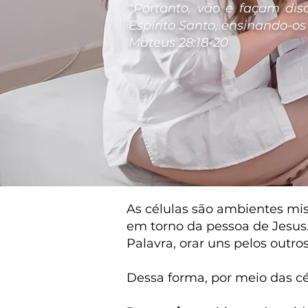
"Portanto, vão e façam dis
Espírito Santo, ensinando-os
Mateus 28:18-20
As células são ambientes mi
em torno da pessoa de Jesus.
Palavra, orar uns pelos outro
Dessa forma, por meio das cé