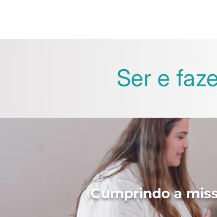
INÍCIO
A IBMS
Ser e faz
Cumprindo a missã