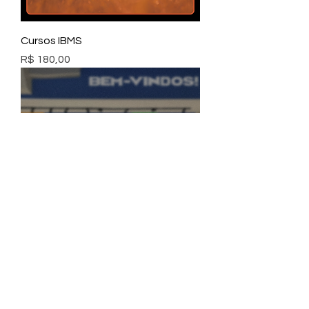
Cursos IBMS
Preço
R$ 180,00
Ofertas | Novas Gerações
Preço
R$ 10,00